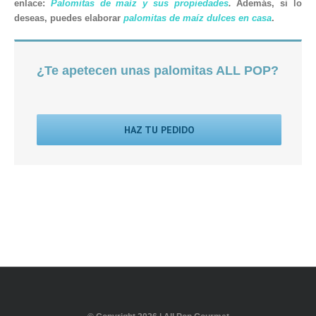
enlace:
Palomitas de maíz y sus propiedades
.
Además, si lo
deseas, puedes elaborar
palomitas de maíz dulces en casa
.
¿Te apetecen unas palomitas ALL POP?
HAZ TU PEDIDO