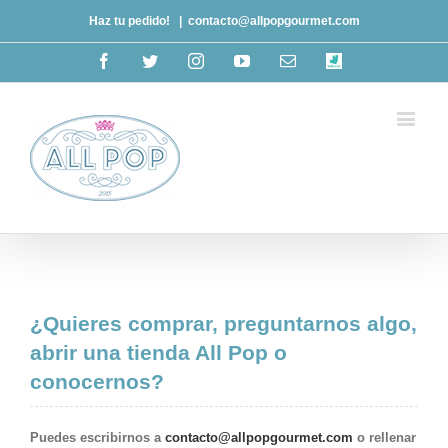
Haz tu pedido!
|
contacto@allpopgourmet.com
Facebook
Twitter
Instagram
Youtube
Email
deliveroo
¿Quieres comprar, preguntarnos algo,
abrir una tienda All Pop o
conocernos?
Puedes escribirnos a
contacto@allpopgourmet.com
o rellenar