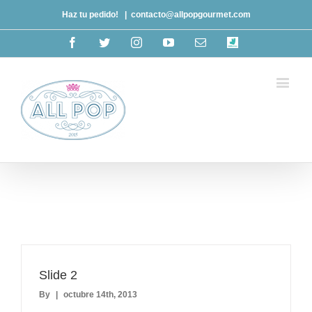
Haz tu pedido!
|
contacto@allpopgourmet.com
Facebook
Twitter
Instagram
Youtube
Email
deliveroo
Slide 2
By
|
octubre 14th, 2013